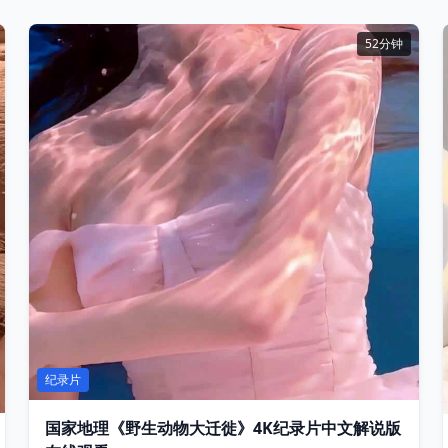
52分钟
纪录片
国家地理《野生动物大迁徙》4K纪录片中文解说版