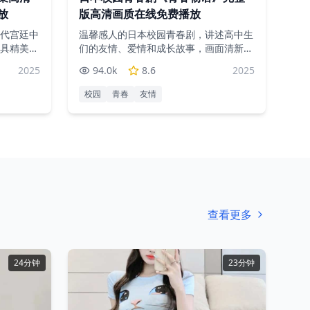
放
版高清画质在线免费播放
代宫廷中
温馨感人的日本校园青春剧，讲述高中生
具精美，
们的友情、爱情和成长故事，画面清新，
是古装剧
音乐动人，是青春题材的优秀作品
2025
94.0
k
8.6
2025
校园
青春
友情
查看更多
24分钟
23分钟