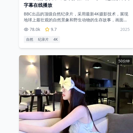
字幕在线播放
BBC出品的顶级自然纪录片，采用最新4K摄影技术，展现
地球上最壮观的自然景象和野生动物的生存故事，画面震
撼，解说专业
78.0
k
9.7
2025
自然
纪录片
4K
50分钟