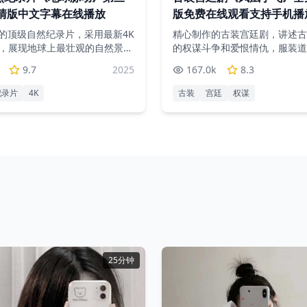
超清版中文字幕在线播放
版免费在线观看支持手机播
品的顶级自然纪录片，采用最新4K
精心制作的古装宫廷剧，讲述古
，展现地球上最壮观的自然景象
的权谋斗争和爱恨情仇，服装道
物的生存故事，画面震撼，解说
演员阵容强大，剧情引人入胜，
9.7
2025
167.0
k
8.3
的经典之作
纪录片
4K
古装
宫廷
权谋
25分钟