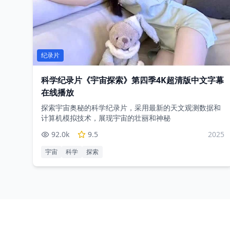
纪录片
科学纪录片《宇宙探索》第四季4K超清版中文字幕
在线播放
探索宇宙奥秘的科学纪录片，采用最新的天文观测数据和
计算机模拟技术，展现宇宙的壮丽和神秘
92.0
k
9.5
2025
宇宙
科学
探索