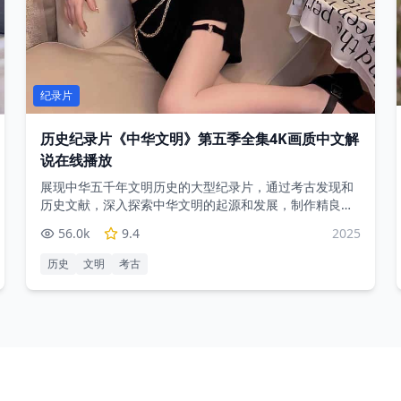
纪录片
历史纪录片《中华文明》第五季全集4K画质中文解
说在线播放
展现中华五千年文明历史的大型纪录片，通过考古发现和
历史文献，深入探索中华文明的起源和发展，制作精良，
内容丰富
56.0
k
9.4
2025
历史
文明
考古