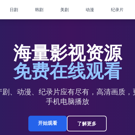
日剧
韩剧
美剧
动漫
纪录片
海量影视资源
免费在线观看
产剧、动漫、纪录片应有尽有，高清画质，
手机电脑播放
开始观看
了解更多