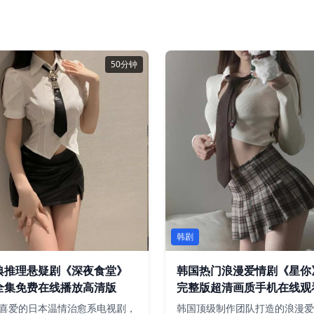
50分钟
韩剧
典推理悬疑剧《深夜食堂》
韩国热门浪漫爱情剧《星你
全集免费在线播放高清版
完整版超清画质手机在线观
喜爱的日本温情治愈系电视剧，
韩国顶级制作团队打造的浪漫爱