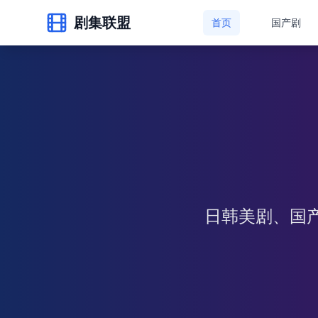
剧集联盟
首页
国产剧
日韩美剧、国